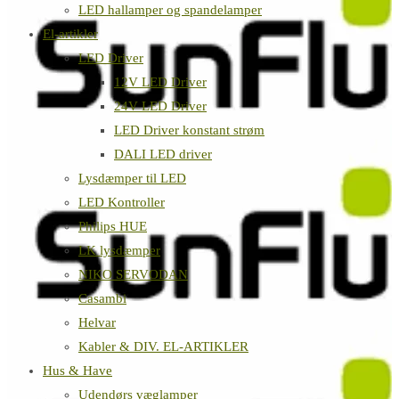
LED hallamper og spandelamper
El-artikler
LED Driver
12V LED Driver
24V LED Driver
LED Driver konstant strøm
DALI LED driver
Lysdæmper til LED
LED Kontroller
Philips HUE
LK lysdæmper
NIKO SERVODAN
Casambi
Helvar
Kabler & DIV. EL-ARTIKLER
Hus & Have
Udendørs væglamper