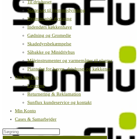
Til drivhuset
Startersæt til hjemmedyrkning
Hydroponisk dyrkning
Indendørs køkkenhave
Gødning og Gromedie
Skadedyrsbekæmpelse
Såbakke og Minidrivhus
Måleinstrumenter og varmemåtter til planter
Plantefrø for haven, drivhuset og køkkenet
Om SunFlux
Levering
Returnering & Reklamation
Sunflux kundeservice og kontakt
Min Konto
Cases & Samarbejder
Søg