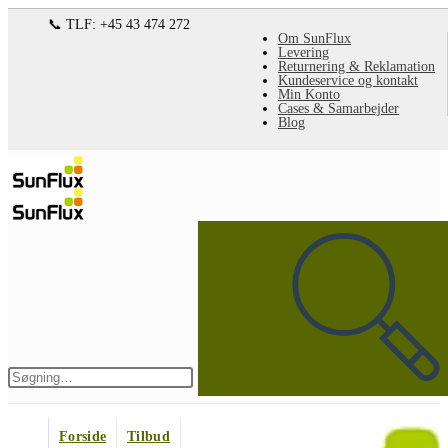
Spring
📞 TLF: +45 43 474 272
Om SunFlux
til
Levering
Returnering & Reklamation
indhold
Kundeservice og kontakt
Min Konto
Cases & Samarbejder
Blog
Søg
på
denne
hjemmeside
Indsend
søgning
Forside
Tilbud