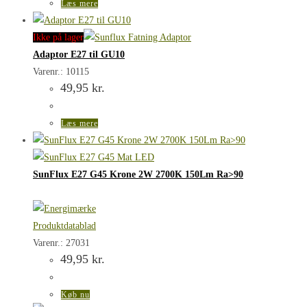
Læs mere
Ikke på lager
Adaptor E27 til GU10
Varenr.: 10115
49,95
kr.
Læs mere
SunFlux E27 G45 Krone 2W 2700K 150Lm Ra>90
Produktdatablad
Varenr.: 27031
49,95
kr.
Køb nu