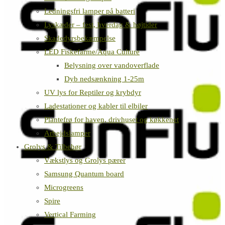
Ledningsfri lamper på batteri
Lyskæder – fest, hverdag & højtider
Skadedyrsbekæmpelse
LED Fiskefarme/Aqua Culture
Belysning over vandoverflade
Dyb nedsænkning 1-25m
UV lys for Reptiler og krybdyr
Ladestationer og kabler til elbiler
Plantefrø for haven, drivhuset og køkkenet
Arbejdslamper
Grolys & Tilbehør
Vækstlys og Grolys pærer
Samsung Quantum board
Microgreens
Spire
Vertical Farming