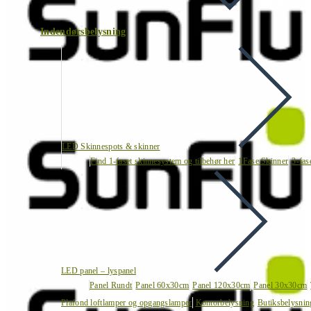
Indendørsbelysning
LED Skinnespots & skinner
Find 1-faset skinnesystem og tilbehør her
1Fase Skinner
3-fas
LED panel – lyspanel
Panel Rundt
Panel 60x30cm
Panel 120x30cm
Panel 30x30cm
Plafond loftlamper og opgangslamper
Kontorbelysning
Butiksbelysnin