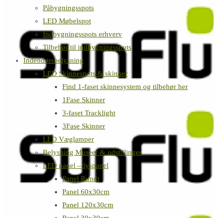
Påbygningsspots
LED Møbelspot
Indbygningsspots erhverv
Tilbehør til indbygningsspots
Indendørsbelysning
LED Skinnespots & skinner
Find 1-faset skinnesystem og tilbehør her
1Fase Skinner
3-faset Tracklight
3Fase Skinner
LED Væglamper
Belysning Museer & udstillinger
LED panel – lyspanel
Panel Rundt
Panel 60x30cm
Panel 120x30cm