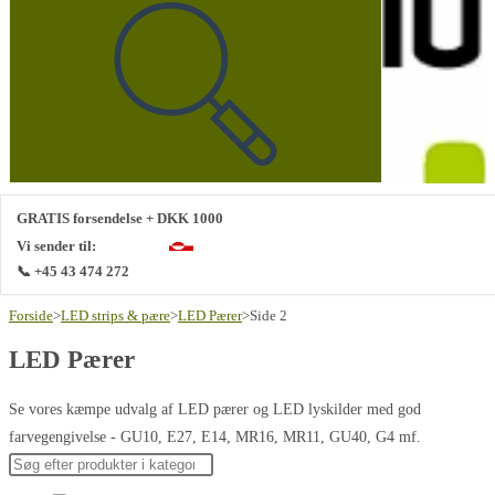
på
denne
hjemmeside
GRATIS forsendelse + DKK 1000
Vi sender til:
📞 +45 43 474 272
Forside
>
LED strips & pære
>
LED Pærer
>
Side 2
LED Pærer
Se vores kæmpe udvalg af LED pærer og LED lyskilder med god
farvegengivelse - GU10, E27, E14, MR16, MR11, GU40, G4 mf.