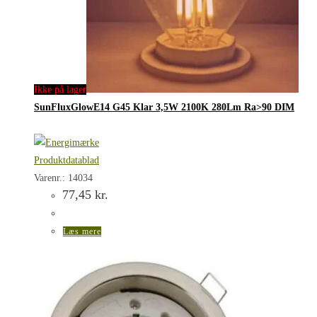
Ikke på lager
SunFluxGlowE14 G45 Klar 3,5W 2100K 280Lm Ra>90 DIM
Produktdatablad
Varenr.: 14034
77,45
kr.
Læs mere