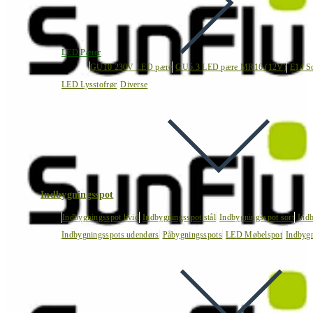
LED Pærer
GU10 230V LED pære
GU5.3 LED pære MR16 (12V)
E14 S
LED Lysstofrør
Diverse
Indbygningsspot
Indbygningsspot hvid
Indbygningsspot stål
Indbygningsspot sort
Ind
Indbygningsspots udendørs
Påbygningsspots
LED Møbelspot
Indbygn