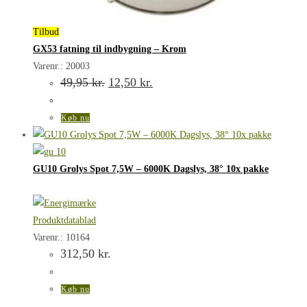
Tilbud
GX53 fatning til indbygning – Krom
Varenr.: 20003
Den
Den
49,95
kr.
12,50
kr.
oprindelige
aktuelle
pris
pris
var:
er:
Køb nu
49,95 kr..
12,50 kr..
GU10 Grolys Spot 7,5W – 6000K Dagslys, 38° 10x pakke
Produktdatablad
Varenr.: 10164
312,50
kr.
Køb nu