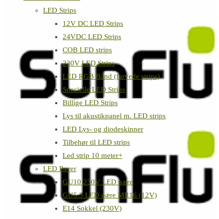
LED Strips
12V DC LED Strips
24VDC LED Strips
COB LED strips
230V LED Strips
LED RGB Bånd (farvede strips)
Specielle LED Strips
Billige LED Strips
Lys til akustikpanel m. LED strips
LED Lys- og diodeskinner
Tilbehør til LED strips
Led strip 10 meter+
LED Pærer
GU10 230V LED pære
GU5.3 LED pære MR16 (12V)
E14 Sokkel (230V)