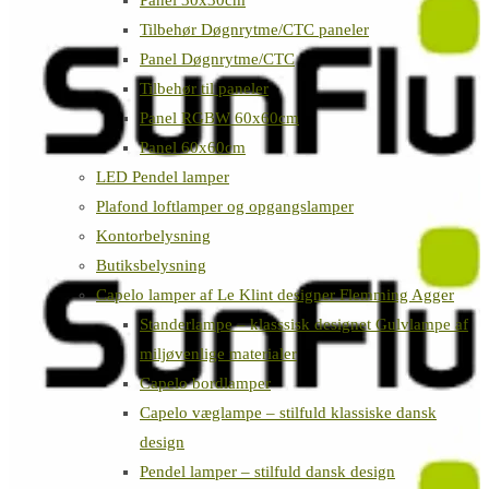
Panel 30x30cm
Tilbehør Døgnrytme/CTC paneler
Panel Døgnrytme/CTC
Tilbehør til paneler
Panel RGBW 60x60cm
Panel 60x60cm
LED Pendel lamper
Plafond loftlamper og opgangslamper
Kontorbelysning
Butiksbelysning
Capelo lamper af Le Klint designer Flemming Agger
Standerlampe – klasssisk designet Gulvlampe af
miljøvenlige materialer
Capelo bordlamper
Capelo væglampe – stilfuld klassiske dansk
design
Pendel lamper – stilfuld dansk design