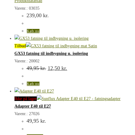
Produktdatablad
Varenr.: 03035
239,00
kr.
Køb nu
Tilbud
GX53 fatning til indbygning u. isolering
Varenr.: 20002
Den
Den
49,95
kr.
12,50
kr.
oprindelige
aktuelle
pris
pris
var:
er:
Køb nu
49,95 kr..
12,50 kr..
Ikke på lager
Adapter E40 til E27
Varenr.: 27026
49,95
kr.