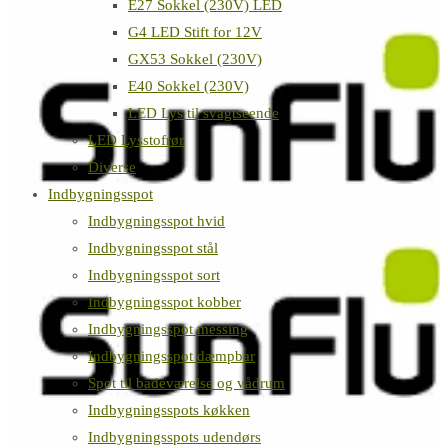
E27 Sokkel (230V) LED
G4 LED Stift for 12V
GX53 Sokkel (230V)
E40 Sokkel (230V)
LED Lys til svagtseende
LED Lysstofrør
Diverse
Indbygningsspot
Indbygningsspot hvid
Indbygningsspot stål
Indbygningsspot sort
Indbygningsspot kobber
Indbygningsspot messing
Indbygningsspot dæmpbar
Spot til badeværelse og vådrum
Indbygningsspots køkken
Indbygningsspots udendørs