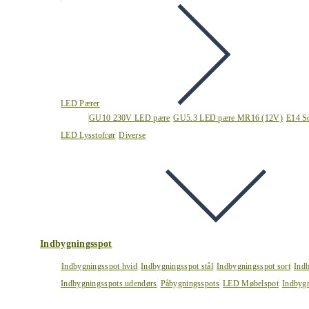
LED Pærer
GU10 230V LED pære
GU5.3 LED pære MR16 (12V)
E14 S
LED Lysstofrør
Diverse
Indbygningsspot
Indbygningsspot hvid
Indbygningsspot stål
Indbygningsspot sort
Ind
Indbygningsspots udendørs
Påbygningsspots
LED Møbelspot
Indbygn