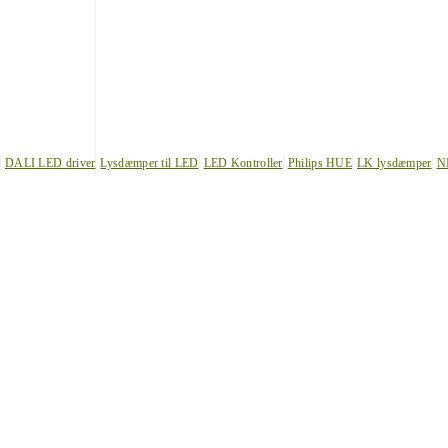
DALI LED driver
Lysdæmper til LED
LED Kontroller
Philips HUE
LK lysdæmper
N