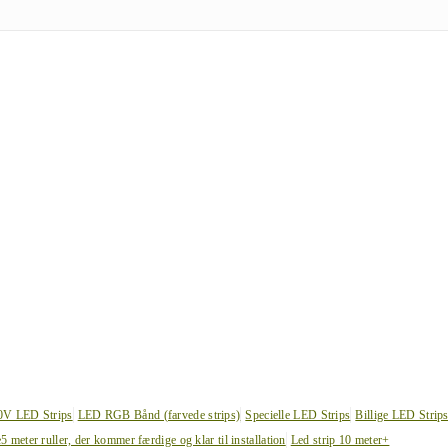
0V LED Strips
LED RGB Bånd (farvede strips)
Specielle LED Strips
Billige LED Strip
e
5 meter ruller, der kommer færdige og klar til installation
Led strip 10 meter+