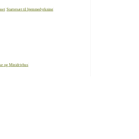
uset
Startersæt til hjemmedyrkning
ke og Minidrivhus