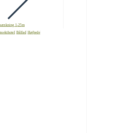
sænkning 1-25m
nsekthotel
Bålfad
Højbede