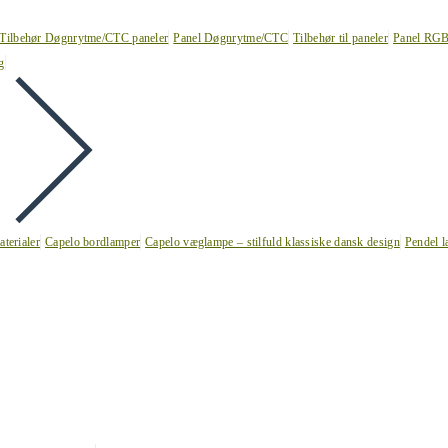
Tilbehør Døgnrytme/CTC paneler
Panel Døgnrytme/CTC
Tilbehør til paneler
Panel RG
g
terialer
Capelo bordlamper
Capelo væglampe – stilfuld klassiske dansk design
Pendel l