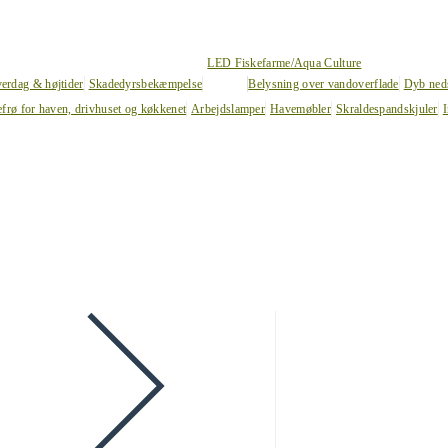
LED Fiskefarme/Aqua Culture
verdag & højtider
Skadedyrsbekæmpelse
Belysning over vandoverflade
Dyb ned
efrø for haven, drivhuset og køkkenet
Arbejdslamper
Havemøbler
Skraldespandskjuler
I