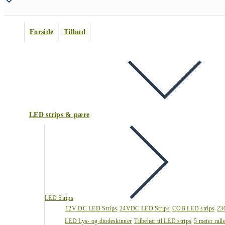
Forside
Tilbud
LED strips & pære
LED Strips
12V DC LED Strips
24VDC LED Strips
COB LED strips
23
LED Lys- og diodeskinner
Tilbehør til LED strips
5 meter rull