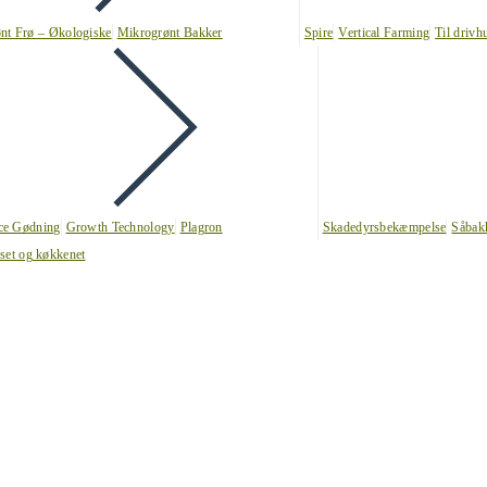
nt Frø – Økologiske
Mikrogrønt Bakker
Spire
Vertical Farming
Til drivh
nce Gødning
Growth Technology
Plagron
Skadedyrsbekæmpelse
Såbak
uset og køkkenet