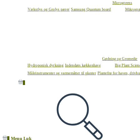
Microgreens
Vækstlys og Grolys pærer
Samsung Quantum board
Mikrogrø
Gødning og Gromedie
Hydroponisk dyrkning
Indendørs køkkenhave
Big Plant Scie
Måleinstrumenter og varmemåtter til planter
Plantefrø for haven, drivh
0
0
Menu
Luk