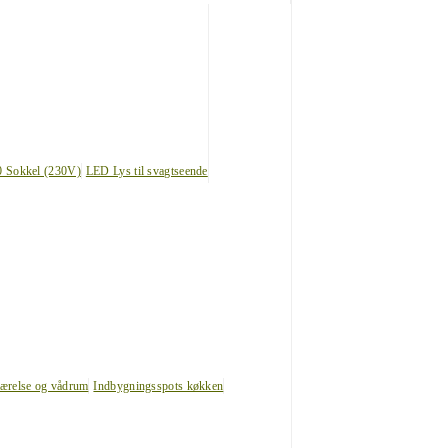
0 Sokkel (230V)
LED Lys til svagtseende
værelse og vådrum
Indbygningsspots køkken