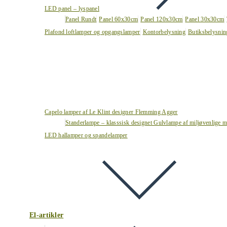
LED panel – lyspanel
Panel Rundt
Panel 60x30cm
Panel 120x30cm
Panel 30x30cm
Plafond loftlamper og opgangslamper
Kontorbelysning
Butiksbelysnin
Capelo lamper af Le Klint designer Flemming Agger
Standerlampe – klasssisk designet Gulvlampe af miljøvenlige ma
LED hallamper og spandelamper
El-artikler