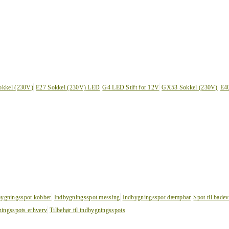
okkel (230V)
E27 Sokkel (230V) LED
G4 LED Stift for 12V
GX53 Sokkel (230V)
E4
bygningsspot kobber
Indbygningsspot messing
Indbygningsspot dæmpbar
Spot til bade
ingsspots erhverv
Tilbehør til indbygningsspots