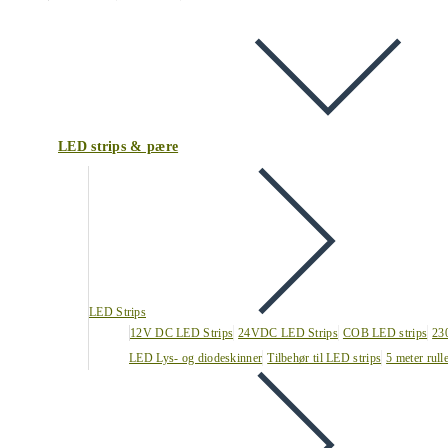
LED strips & pære
LED Strips
12V DC LED Strips
24VDC LED Strips
COB LED strips
23
LED Lys- og diodeskinner
Tilbehør til LED strips
5 meter rull