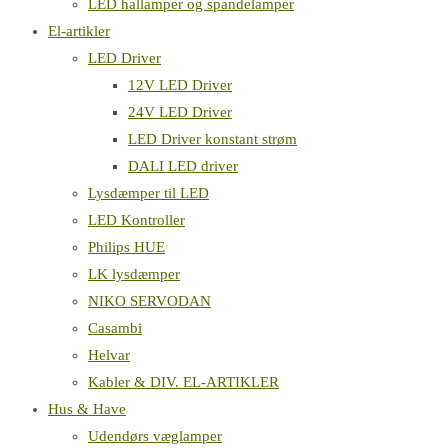
LED hallamper og spandelamper
El-artikler
LED Driver
12V LED Driver
24V LED Driver
LED Driver konstant strøm
DALI LED driver
Lysdæmper til LED
LED Kontroller
Philips HUE
LK lysdæmper
NIKO SERVODAN
Casambi
Helvar
Kabler & DIV. EL-ARTIKLER
Hus & Have
Udendørs væglamper