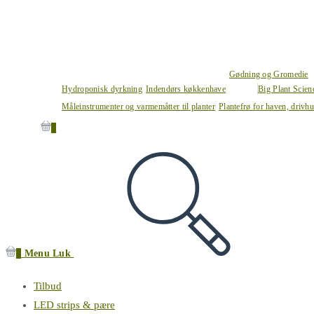
Gødning og Gromedie
Hydroponisk dyrkning
Indendørs køkkenhave
Big Plant Scie
Måleinstrumenter og varmemåtter til planter
Plantefrø for haven, drivh
0
0
Menu
Luk
Tilbud
LED strips & pære