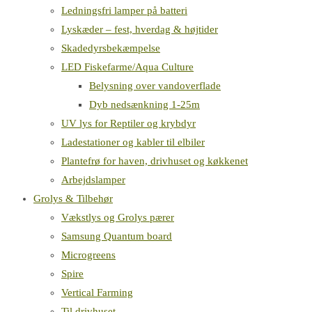
Ledningsfri lamper på batteri
Lyskæder – fest, hverdag & højtider
Skadedyrsbekæmpelse
LED Fiskefarme/Aqua Culture
Belysning over vandoverflade
Dyb nedsænkning 1-25m
UV lys for Reptiler og krybdyr
Ladestationer og kabler til elbiler
Plantefrø for haven, drivhuset og køkkenet
Arbejdslamper
Grolys & Tilbehør
Vækstlys og Grolys pærer
Samsung Quantum board
Microgreens
Spire
Vertical Farming
Til drivhuset