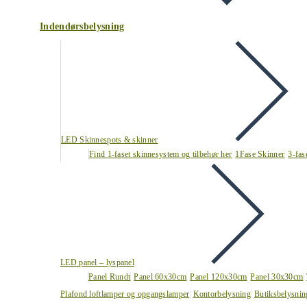
Indendørsbelysning
LED Skinnespots & skinner
Find 1-faset skinnesystem og tilbehør her
1Fase Skinner
3-fas
LED panel – lyspanel
Panel Rundt
Panel 60x30cm
Panel 120x30cm
Panel 30x30cm
Plafond loftlamper og opgangslamper
Kontorbelysning
Butiksbelysnin