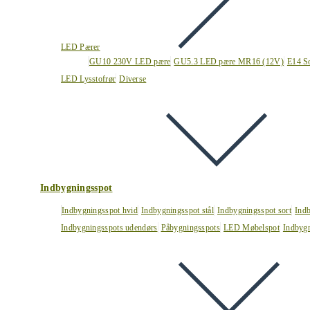
LED Pærer
GU10 230V LED pære
GU5.3 LED pære MR16 (12V)
E14 S
LED Lysstofrør
Diverse
Indbygningsspot
Indbygningsspot hvid
Indbygningsspot stål
Indbygningsspot sort
Ind
Indbygningsspots udendørs
Påbygningsspots
LED Møbelspot
Indbygn