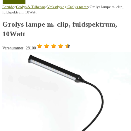
Forside
>
Grolys & Tilbehør
>
Vækstlys og Grolys pærer
>
Grolys lampe m. clip,
fuldspektrum, 10Watt
Grolys lampe m. clip, fuldspektrum,
10Watt
Varenummer: 28100