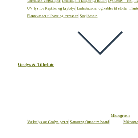
Udendørs væglamper
Ledningsfri lamper på batteri
Lyskæder – fest, h
UV lys for Reptiler og krybdyr
Ladestationer og kabler til elbiler
Plant
Plantekasser til have og terrassen
Spejlbassin
Grolys & Tilbehør
Microgreens
Vækstlys og Grolys pærer
Samsung Quantum board
Mikrogrø