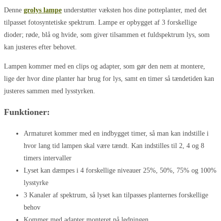
Denne
grolys lampe
understøtter væksten hos dine potteplanter, med det
tilpasset fotosyntetiske spektrum. Lampe er opbygget af 3 forskellige
dioder; røde, blå og hvide, som giver tilsammen et fuldspektrum lys, som
kan justeres efter behovet.
Lampen kommer med en clips og adapter, som gør den nem at montere,
lige der hvor dine planter har brug for lys, samt en timer så tændetiden kan
justeres sammen med lysstyrken.
Funktioner:
Armaturet kommer med en indbygget timer, så man kan indstille i
hvor lang tid lampen skal være tændt. Kan indstilles til 2, 4 og 8
timers intervaller
Lyset kan dæmpes i 4 forskellige niveauer 25%, 50%, 75% og 100%
lysstyrke
3 Kanaler af spektrum, så lyset kan tilpasses planternes forskellige
behov
Kommer med adapter monteret på ledningen