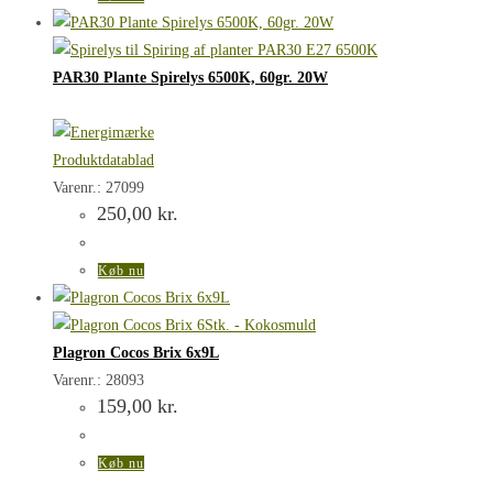
varesiden
PAR30 Plante Spirelys 6500K, 60gr. 20W
Produktdatablad
Varenr.: 27099
250,00
kr.
Køb nu
Plagron Cocos Brix 6x9L
Varenr.: 28093
159,00
kr.
Køb nu