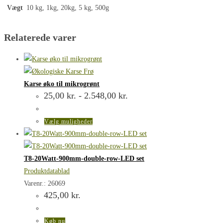
Vægt
10 kg, 1kg, 20kg, 5 kg, 500g
Relaterede varer
Karse øko til mikrogrønt
Prisinterval:
25,00
kr.
-
2.548,00
kr.
25,00 kr.
til
2.548,00 kr.
Dette
Vælg muligheder
vare
har
flere
T8-20Watt-900mm-double-row-LED set
varianter.
Produktdatablad
Mulighederne
Varenr.: 26069
425,00
kr.
kan
vælges
på
Køb nu