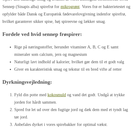
Sennep (Sinapis alba) spirefrø for
mikrogrønt
. Vores frø er bakterietestet og
opfylder både Dansk og Europæisk fødevarelovgivning indenfor spirefrø,
hvilket garanterer sikker spise, høj spireevne og lækker smag.
Fordele ved hvid sennep frøspirer:
Rige på næringsstoffer, herunder vitaminer A, B, C og E samt
mineraler som calcium, jern og magnesium
Naturligt lavt indhold af kalorier, hvilket gør dem til et godt valg
Giver en karakteristisk smag og tekstur til en bred vifte af retter
Dyrkningsvejledning:
Fyld din potte med
kokosmuld
og vand det godt. Undgå at trykke
jorden for hårdt sammen.
Spred frø let ud over den fugtige jord og dæk dem med et tyndt lag
tør jord.
Anbefales dyrket i vores spirebakker for optimal vækst.