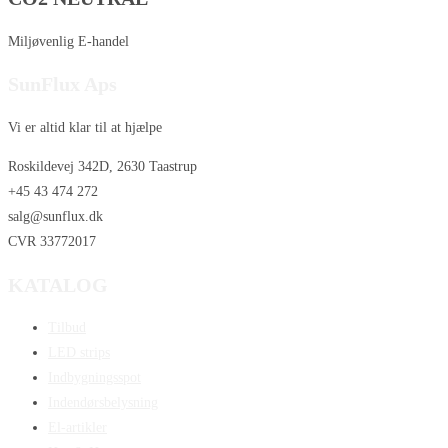
Miljøvenlig E-handel
SunFlux Aps
Vi er altid klar til at hjælpe
Roskildevej 342D, 2630 Taastrup
+45 43 474 272
salg@sunflux.dk
CVR 33772017
KATALOG
Tilbud
LED strips
Indbygningsspot
Indendørsbelysning
El-artikler