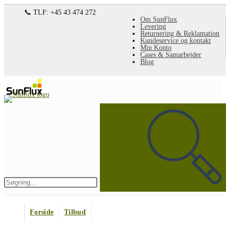
Spring
📞 TLF: +45 43 474 272
Om SunFlux
til
Levering
Returnering & Reklamation
indhold
Kundeservice og kontakt
Min Konto
Cases & Samarbejder
Blog
Søg
på
denne
hjemmeside
Indsend
søgning
Forside
Tilbud