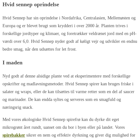
Hvid sennep oprindelse
Hvid Sennep har sin oprindelse i Nordafrika, Centralasien, Mellemøsten og
Europa og er blevet brugt som krydderi i over 2000 år. Planten trives i
forskellige jordtyper og klimaer, og foretrækker veldrænet jord med en pH-
værdi over 6,0. Hvid Sennep nyder godt af køligt vejr og udvikler en endnu
bedre smag, når den udsættes for let frost.
I maden
Nyd godt af denne alsidige plante ved at eksperimentere med forskellige
opskrifter og madlavningsmetoder. Hvid Sennep spirer kan bruges friske i
salater og wraps, eller de kan tilsættes til varme retter som en del af saucer
og marinader. De kan endda syltes og serveres som en smagfuld og
næringsrig snack.
Med vores økologiske Hvid Sennep spirefrø kan du dyrke dit eget
mikrogrønt året rundt, uanset om du bor i byen eller på landet. Vores
spirebakker
sikrer en nem og effektiv dyrkning og giver dig mulighed for