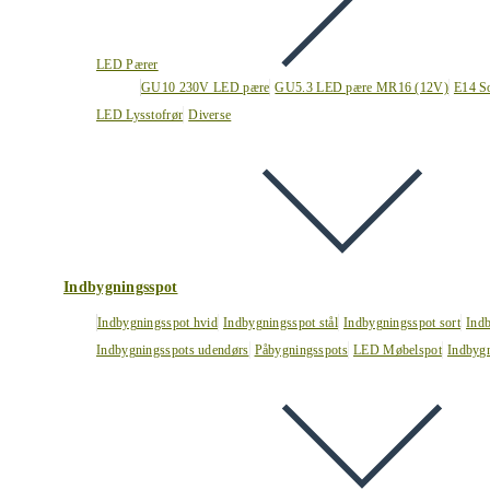
LED Pærer
GU10 230V LED pære
GU5.3 LED pære MR16 (12V)
E14 S
LED Lysstofrør
Diverse
Indbygningsspot
Indbygningsspot hvid
Indbygningsspot stål
Indbygningsspot sort
Ind
Indbygningsspots udendørs
Påbygningsspots
LED Møbelspot
Indbygn