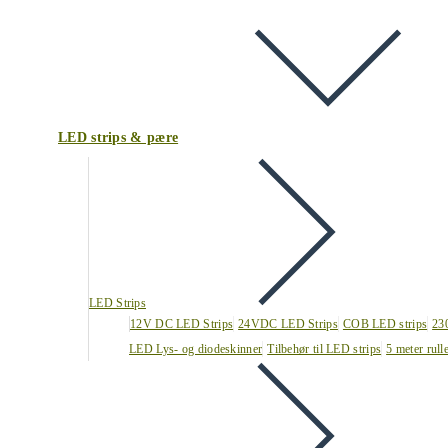
LED strips & pære
LED Strips
12V DC LED Strips
24VDC LED Strips
COB LED strips
23
LED Lys- og diodeskinner
Tilbehør til LED strips
5 meter rull