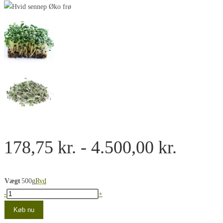
Prisin
178,75
kr.
-
4.500,00
kr.
178,75
til
Vægt
500g
Ryd
Hvid
-
+
4.500,
sennep
Køb nu
frø,