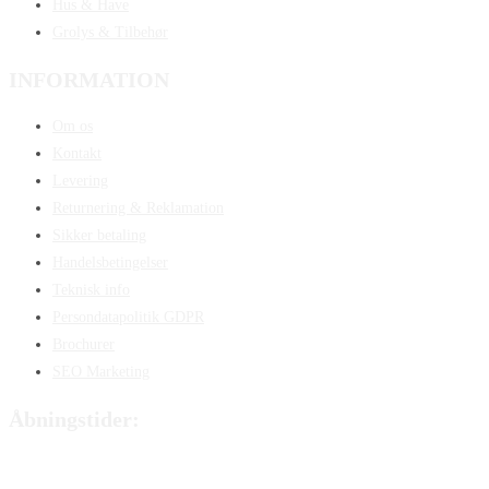
Hus & Have
Grolys & Tilbehør
INFORMATION
Om os
Kontakt
Levering
Returnering & Reklamation
Sikker betaling
Handelsbetingelser
Teknisk info
Persondatapolitik GDPR
Brochurer
SEO Marketing
Åbningstider:
Mandag:
8:00 – 15:00