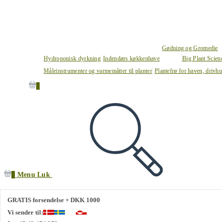
Gødning og Gromedie
Hydroponisk dyrkning
Indendørs køkkenhave
Big Plant Scie
Måleinstrumenter og varmemåtter til planter
Plantefrø for haven, drivh
0
0
Menu
Luk
GRATIS forsendelse + DKK 1000
Vi sender til: