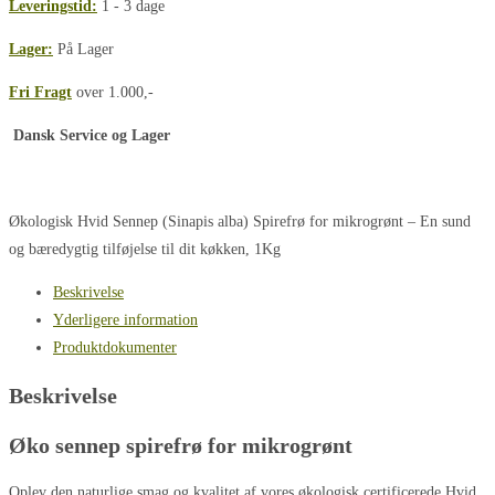
Leveringstid:
1 - 3 dage
til
mikrogrønt
Lager:
På Lager
antal
Fri Fragt
over 1.000,-
Dansk Service og Lager
Økologisk Hvid Sennep (Sinapis alba) Spirefrø for mikrogrønt – En sund
og bæredygtig tilføjelse til dit køkken, 1Kg
Beskrivelse
Yderligere information
Produktdokumenter
Beskrivelse
Øko sennep spirefrø for mikrogrønt
Oplev den naturlige smag og kvalitet af vores økologisk certificerede Hvid