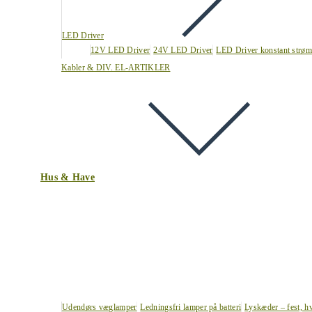
LED Driver
12V LED Driver
24V LED Driver
LED Driver konstant strøm
Kabler & DIV. EL-ARTIKLER
Hus & Have
Udendørs væglamper
Ledningsfri lamper på batteri
Lyskæder – fest, h