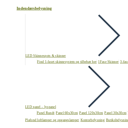
Indendørsbelysning
LED Skinnespots & skinner
Find 1-faset skinnesystem og tilbehør her
1Fase Skinner
3-fas
LED panel – lyspanel
Panel Rundt
Panel 60x30cm
Panel 120x30cm
Panel 30x30cm
Plafond loftlamper og opgangslamper
Kontorbelysning
Butiksbelysnin