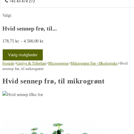
📞 +45 43 474 272
Valgt:
Hvid sennep frø, til...
Prisinterval:
178,75
kr.
-
4.500,00
kr.
178,75 kr.
Vælg muligheder
til
Forside
>
Grolys & Tilbehør
4.500,00 kr.
>
Microgreens
>
Mikrogrønt Frø - Økologiske
>
Hvid
sennep frø, til mikrogrønt
Hvid sennep frø, til mikrogrønt