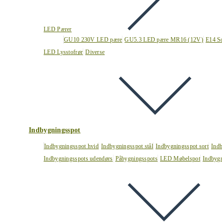
LED Pærer
GU10 230V LED pære
GU5.3 LED pære MR16 (12V)
E14 S
LED Lysstofrør
Diverse
Indbygningsspot
Indbygningsspot hvid
Indbygningsspot stål
Indbygningsspot sort
Ind
Indbygningsspots udendørs
Påbygningsspots
LED Møbelspot
Indbygn