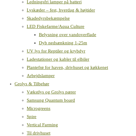
Ledningsfri lamper på batteri
Lyskæder – fest, hverdag & højtider
Skadedyrsbekæmpelse
LED Fiskefarme/Aqua Culture
Belysning over vandoverflade
Dyb nedsænkning 1-25m
UV lys for Reptiler og krybdyr
Ladestationer og kabler til elbiler
Plantefrø for haven, drivhuset og køkkenet
Arbejdslamper
Grolys & Tilbehør
Vækstlys og Grolys pærer
Samsung Quantum board
Microgreens
Spire
Vertical Farming
Til drivhuset