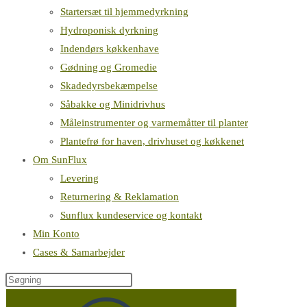
Startersæt til hjemmedyrkning
Hydroponisk dyrkning
Indendørs køkkenhave
Gødning og Gromedie
Skadedyrsbekæmpelse
Såbakke og Minidrivhus
Måleinstrumenter og varmemåtter til planter
Plantefrø for haven, drivhuset og køkkenet
Om SunFlux
Levering
Returnering & Reklamation
Sunflux kundeservice og kontakt
Min Konto
Cases & Samarbejder
Søg
på