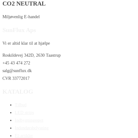
CO2 NEUTRAL
Miljøvenlig E-handel
SunFlux Aps
Vi er altid klar til at hjælpe
Roskildevej 342D, 2630 Taastrup
+45 43 474 272
salg@sunflux.dk
CVR 33772017
KATALOG
Tilbud
LED strips
Indbygningsspot
Indendørsbelysning
El-artikler