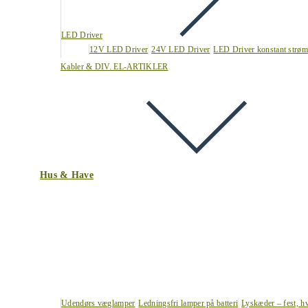
LED Driver
12V LED Driver
24V LED Driver
LED Driver konstant strøm
Kabler & DIV. EL-ARTIKLER
Hus & Have
Udendørs væglamper
Ledningsfri lamper på batteri
Lyskæder – fest, h