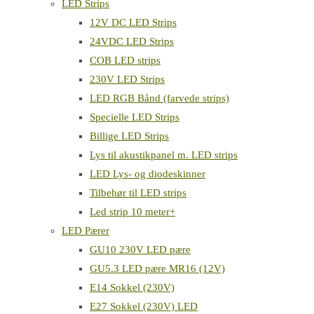
LED Strips
12V DC LED Strips
24VDC LED Strips
COB LED strips
230V LED Strips
LED RGB Bånd (farvede strips)
Specielle LED Strips
Billige LED Strips
Lys til akustikpanel m. LED strips
LED Lys- og diodeskinner
Tilbehør til LED strips
Led strip 10 meter+
LED Pærer
GU10 230V LED pære
GU5.3 LED pære MR16 (12V)
E14 Sokkel (230V)
E27 Sokkel (230V) LED