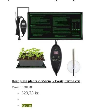
Heat plate,plants 25x50cm, 21Watt, termo ctrl
Varenr.: 28128
323,75
kr.
Køb nu