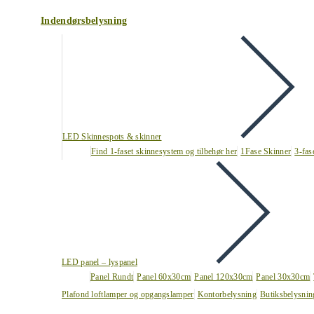
Indendørsbelysning
LED Skinnespots & skinner
Find 1-faset skinnesystem og tilbehør her
1Fase Skinner
3-fas
LED panel – lyspanel
Panel Rundt
Panel 60x30cm
Panel 120x30cm
Panel 30x30cm
Plafond loftlamper og opgangslamper
Kontorbelysning
Butiksbelysnin