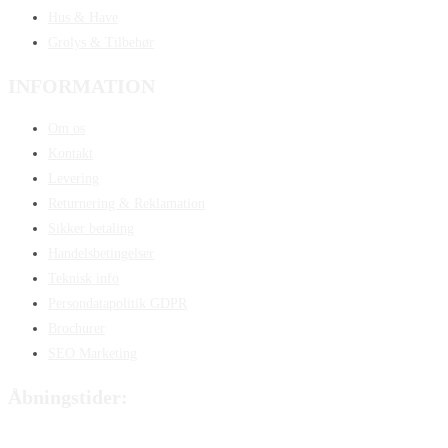
Hus & Have
Grolys & Tilbehør
INFORMATION
Om os
Kontakt
Levering
Returnering & Reklamation
Sikker betaling
Handelsbetingelser
Teknisk info
Persondatapolitik GDPR
Brochurer
SEO Marketing
Åbningstider:
Mandag:
8:00 – 15:00