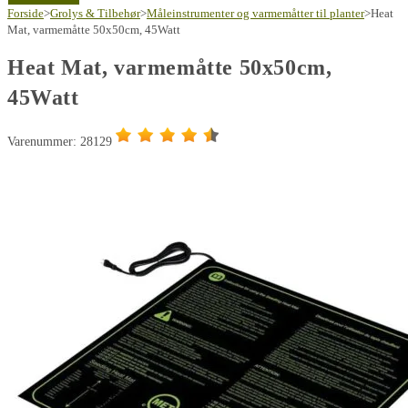
varmemåtte
Forside
>
Grolys & Tilbehør
>
Måleinstrumenter og varmemåtter til planter
>
Heat
50x50cm,
Mat, varmemåtte 50x50cm, 45Watt
45Watt
Heat Mat, varmemåtte 50x50cm,
antal
45Watt
Varenummer: 28129