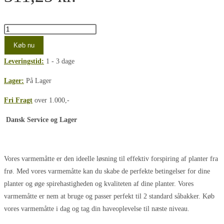
Heat
Mat,
Køb nu
varmemåtte
Leveringstid:
1 - 3 dage
50x50cm,
45Watt
Lager:
På Lager
antal
Fri Fragt
over 1.000,-
Dansk Service og Lager
Vores varmemåtte er den ideelle løsning til effektiv forspiring af planter fra
frø. Med vores varmemåtte kan du skabe de perfekte betingelser for dine
planter og øge spirehastigheden og kvaliteten af dine planter. Vores
varmemåtte er nem at bruge og passer perfekt til 2 standard såbakker. Køb
vores varmemåtte i dag og tag din haveoplevelse til næste niveau.