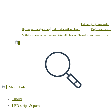
Gødning og Gromedie
Hydroponisk dyrkning
Indendørs køkkenhave
Big Plant Scie
Måleinstrumenter og varmemåtter til planter
Plantefrø for haven, drivh
0
0
Menu
Luk
Tilbud
LED strips & pære