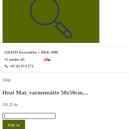
denne
hjemmeside
GRATIS forsendelse + DKK 1000
Vi sender til:
📞 +45 43 474 272
Valgt:
Heat Mat, varmemåtte 50x50cm,...
311,25
kr.
Heat
Mat,
Køb nu