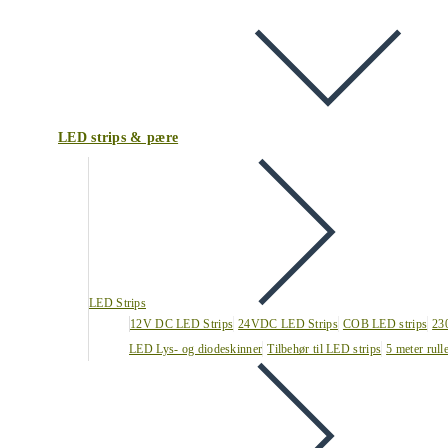
LED strips & pære
LED Strips
12V DC LED Strips
24VDC LED Strips
COB LED strips
23
LED Lys- og diodeskinner
Tilbehør til LED strips
5 meter rull