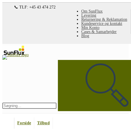
Spring
📞 TLF: +45 43 474 272
Om SunFlux
til
Levering
Returnering & Reklamation
indhold
Kundeservice og kontakt
Min Konto
Cases & Samarbejder
Blog
Søg
på
denne
hjemmeside
Indsend
søgning
Forside
Tilbud