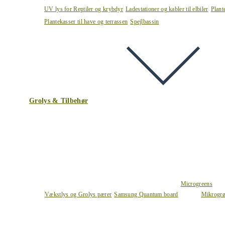
UV lys for Reptiler og krybdyr
Ladestationer og kabler til elbiler
Plant
Plantekasser til have og terrassen
Spejlbassin
Grolys & Tilbehør
Microgreens
Vækstlys og Grolys pærer
Samsung Quantum board
Mikrogrø